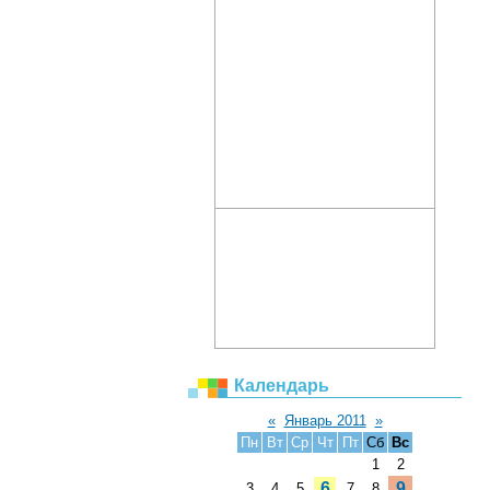
Календарь
«
Январь 2011
»
Пн
Вт
Ср
Чт
Пт
Сб
Вс
1
2
6
9
3
4
5
7
8