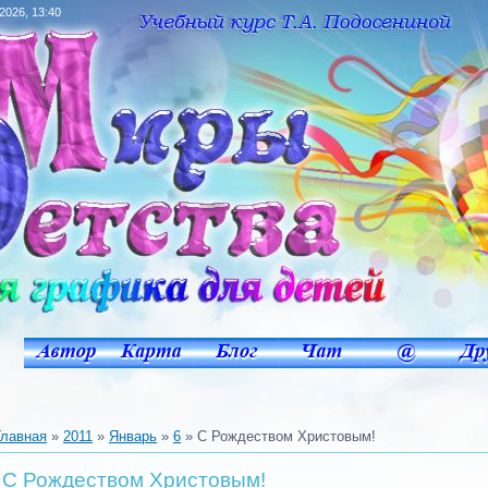
.2026, 13:40
Главная
»
2011
»
Январь
»
6
» C Рождеством Христовым!
C Рождеством Христовым!