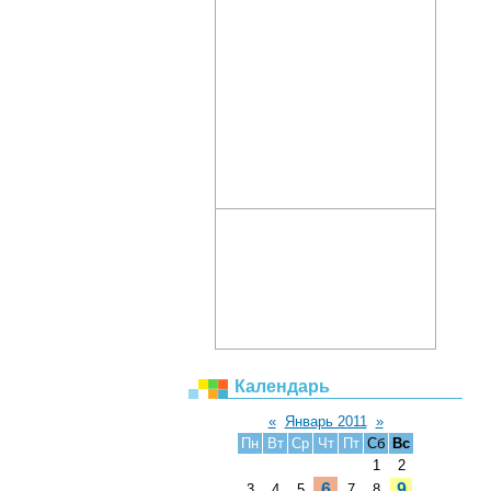
Календарь
«
Январь 2011
»
Пн
Вт
Ср
Чт
Пт
Сб
Вс
1
2
6
9
3
4
5
7
8