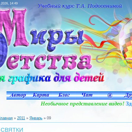
.2026, 14:49
Необычное представление видео!
Здес
Главная
»
2011
»
Январь
»
09
СВЯТКИ