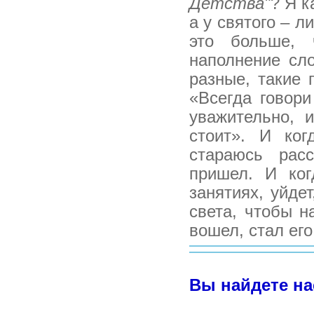
Детства"
? Я к
а у святого – л
это больше, 
наполнение сл
разные, такие 
«Всегда говори
уважительно, 
стоит». И ког
стараюсь расс
пришел. И ког
занятиях, уйде
света, чтобы н
вошел, стал его
Вы найдете на