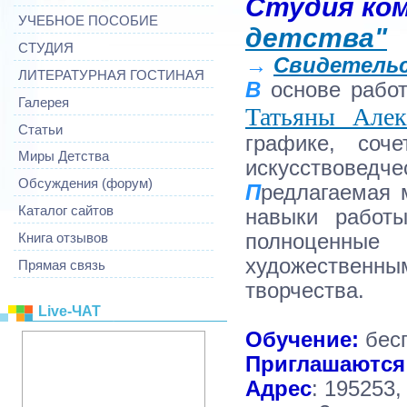
Студия ко
УЧЕБНОЕ ПОСОБИЕ
детства"
СТУДИЯ
→
Свидетельс
ЛИТЕРАТУРНАЯ ГОСТИНАЯ
В
основе работ
Галерея
Татьяны Алек
Статьи
графике, соч
Миры Детства
искусствоведче
Обсуждения (форум)
П
редлагаемая 
Каталог сайтов
навыки работы
полноценные 
Книга отзывов
художественн
Прямая связь
творчества.
Live-ЧАТ
Обучение:
бес
Приглашаются
Адрес
: 195253,