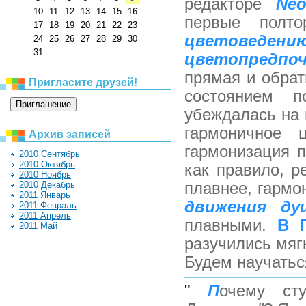
редакторе
Neo
10
11
12
13
14
15
16
первые полто
17
18
19
20
21
22
23
цветове
24
25
26
27
28
29
30
31
цветопредпо
прямая и обрат
Пригласите друзей!
состоянием п
убеждалась на 
гармоничное ц
Архив записей
гармонизация п
2010 Сентябрь
2010 Октябрь
как правило, р
2010 Ноябрь
плавнее, гармо
2010 Декабрь
2011 Январь
движения ду
2011 Февраль
2011 Апрель
плавными.
В 
2011 Май
разучились мяг
Будем научатьс
"
П
очему сту