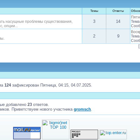
Темы
Ответы
Обно
Пятн
3
14
ать насущные проблемы существования,
Тема
, опции...
Сооб
Воск
2
9
Тема
мы.
Сооб
ма
124
зафиксирован Пятница, 04:15, 04.07.2025.
рые добавлено
23
ответов.
иков. Приветствуем нового участника
gromsch
.