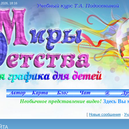
.2026, 18:16
Необычное представление видео!
Здесь Вы м
[
Новые сообщения
·
Уч
ЙТА