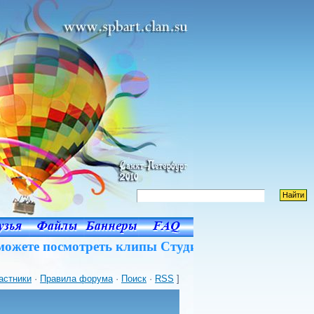
ожете посмотреть клипы Студии в оригинальном п
астники
·
Правила форума
·
Поиск
·
RSS
]