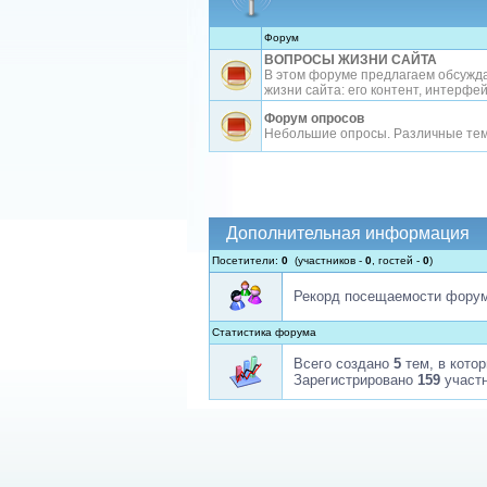
Форум
ВОПРОСЫ ЖИЗНИ САЙТА
В этом форуме предлагаем обсужд
жизни сайта: его контент, интерфейс
Форум опросов
Небольшие опросы. Различные те
Дополнительная информация
Посетители:
0
(участников -
0
, гостей -
0
)
Рекорд посещаемости фору
Статистика форума
Всего создано
5
тем, в кото
Зарегистрировано
159
участн